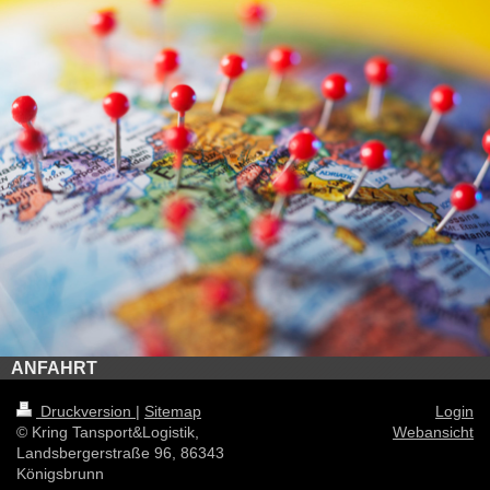
ANFAHRT
Druckversion
|
Sitemap
Login
© Kring Tansport&Logistik,
Webansicht
Landsbergerstraße 96, 86343
Königsbrunn